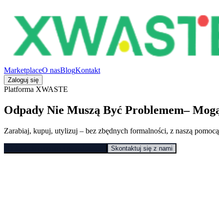
Marketplace
O nas
Blog
Kontakt
Zaloguj się
Platforma XWASTE
Odpady Nie Muszą Być Problemem
– Mogą
Zarabiaj, kupuj, utylizuj – bez zbędnych formalności, z naszą pomo
Dołącz do programu pilotażowego
Skontaktuj się z nami